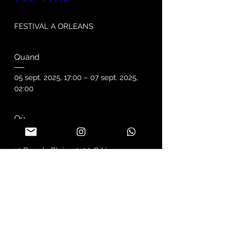
FESTIVAL A ORLEANS
Quand
05 sept. 2025, 17:00 – 07 sept. 2025, 
02:00
Où
Orléans
, 
12 Rue de Blois, 45100 Orléans, 
France
Détails