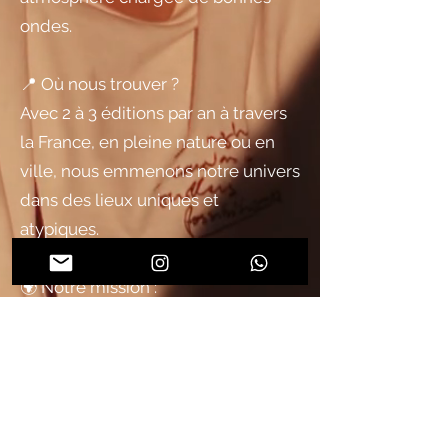
ondes.
📍 Où nous trouver ?
Avec 2 à 3 éditions par an à travers
la France, en pleine nature ou en
ville, nous emmenons notre univers
dans des lieux uniques et
atypiques.
🌍 Notre mission :
Partager la culture électro, faire
découvrir des artistes reconnus ou
émergents, et créer des
événements accessibles, créatifs et
marquants.